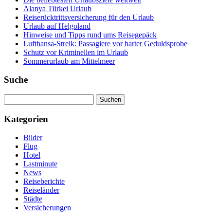
Alanya Türkei Urlaub
Reiserücktrittsversicherung für den Urlaub
Urlaub auf Helgoland
Hinweise und Tipps rund ums Reisegepäck
Lufthansa-Streik: Passagiere vor harter Geduldsprobe
Schutz vor Kriminellen im Urlaub
Sommerurlaub am Mittelmeer
Suche
Suchen
nach:
Kategorien
Bilder
Flug
Hotel
Lastminute
News
Reiseberichte
Reiseländer
Städte
Versicherungen