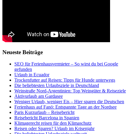
Neueste Beiträge
SEO für Ferienhausvermieter – So wirst du bei Google
gefunden
Urlaub in Ecuador
Trockenfutter auf Reisen: Tipps für Hunde unterwegs
Die beliebtesten Urlaubsziele in Deutschland
Weinstraße Nord-Argentinien: Top Weingüter & Reiseziele
Aktivurlaub am Gardasee
Weniger Urlaub, weniger Eis – Hier sparen die Deutschen
Ferienhaus auf Fanö: Entspannte Tage an der Nordsee
Paris Kurzurlaub – Reisebericht
Reisebericht Barcelona in Spanien
Klimagerecht reisen für den Klimaschutz
Reisen oder Sparen? Urlaub im Krisenjahr
Die beliebtesten Urlaubsziele weltweit